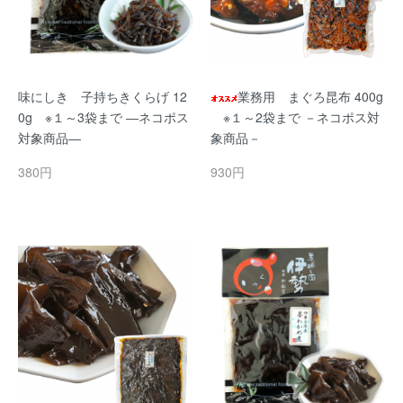
味にしき 子持ちきくらげ 12
業務用 まぐろ昆布 400g
0g ※１～3袋まで ―ネコポス
※１～2袋まで －ネコポス対
対象商品―
象商品－
380円
930円