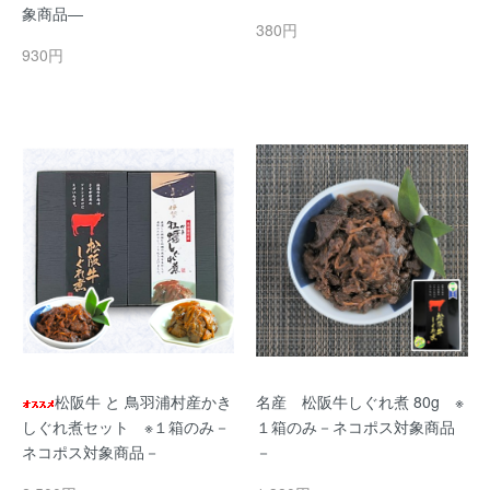
象商品―
380円
930円
松阪牛 と 鳥羽浦村産かき
名産 松阪牛しぐれ煮 80g ※
しぐれ煮セット ※１箱のみ－
１箱のみ－ネコポス対象商品
ネコポス対象商品－
－