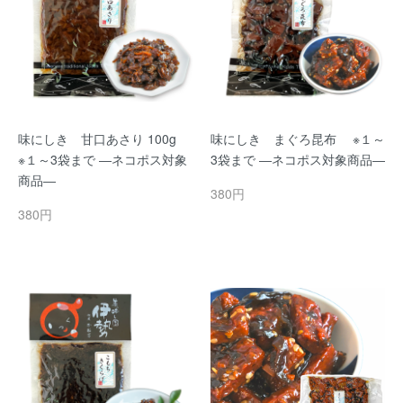
味にしき 甘口あさり 100g
味にしき まぐろ昆布 ※１～
※１～3袋まで ―ネコポス対象
3袋まで ―ネコポス対象商品―
商品―
380円
380円