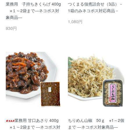
業務用 子持ちきくらげ 400g
つくまる佃煮詰合せ（3品）－
※１～2袋まで―ネコポス対
1箱のみネコポス対応商品－
象商品―
1,080円
930円
業務用 甘口あさり 400g
ちりめん山椒 50ｇ ※1～2個
※１～2袋まで ―ネコポス対
まで ―ネコポス対象商品―