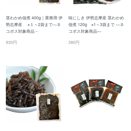
茎わかめ佃煮 400g｜業務用 伊
味にしき 伊勢志摩産 茎わかめ
勢志摩産 ※１～2袋まで―ネ
佃煮 120g ※1～3袋まで ―ネ
コポス対象商品－
コポス対象商品―
930円
380円