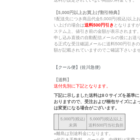
【5,000円以上お買上げ割引特典】
1配送先につき商品代金5,000円(税込)以上
い上げの場合は
送料500円引き
となりますが
ステム上、値引き前の金額が表示されます
申し込み直後の自動配信メールの後にお送
る正式な受注確認メールに送料500円引き
額が記載されていますのでご確認下さいま
【クール便】(佐川急便)
【送料】
送付先別に下記となります。
下記に示しました送料は8０サイズを基準に
おりますので、受注および梱包サイズによ
は変更になる場合がございます。
5,000円(税込)
5,000円(税込)以上
未満
送料500円当社負担
※離島は別途料金になります。
※代引き手数料、クール代、中継料は実費ご