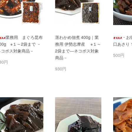
業務用 まぐろ昆布
茎わかめ佃煮 400g｜業
・お
00g ※１～2袋まで －
務用 伊勢志摩産 ※１～
口あさり 1
ネコポス対象商品－
2袋まで―ネコポス対象
500円
商品－
30円
930円