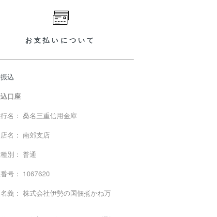
お支払いについて
行振込
振込口座
行名： 桑名三重信用金庫
店名： 南郊支店
種別： 普通
番号： 1067620
座名義： 株式会社伊勢の国佃煮かね万