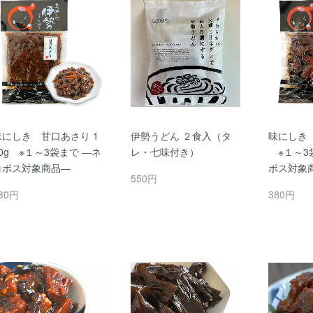
味にしき 甘口あさり 1
伊勢うどん ２食入（タ
味にしき
00g ※１～3袋まで ―ネ
レ・七味付き）
※１～3
コポス対象商品―
ポス対象
550円
80円
380円