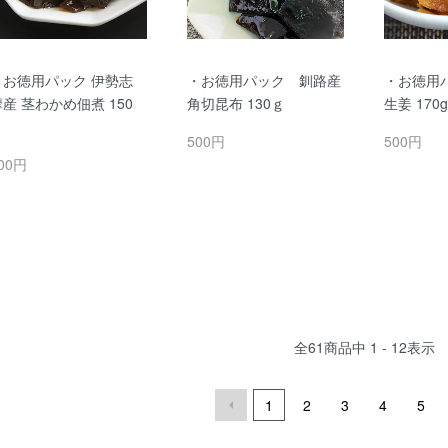
・お徳用パック 伊勢志
・お徳用パック 釧路産
・お徳用
摩産 茎わかめ佃煮 150
角切昆布 130ｇ
生姜 170g
ｇ
500円
500円
00円
全
61
商品中
1 - 12
表示
1
2
3
4
5