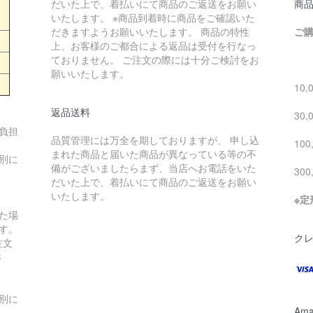
だいた上で、着払いにて商品のご返送をお願い
商品
いたします。 ※商品到着時に商品をご確認いた
だきますようお願いいたします。 商品の特性
ご購
上、お客様のご都合による返品は受付を行なっ
ておりません。 ご注文の際には十分ご検討をお
1円
願いいたします。
10,
返品送料
30,
負担
品質管理には万全を期しておりますが、 申し込
100
まれた商品と届いた商品が異なっている等の不
別に
備がございましたらまず、当店へお電話をいた
30
だいた上で、着払いにて商品のご返送をお願い
いたします。
※
た場
す。
ク
注文
さ
別に
Ama