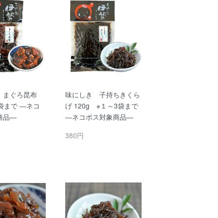
 まぐろ昆布
味にしき 子持ちきくら
袋まで ―ネコ
げ 120g ※１～3袋まで
商品―
―ネコポス対象商品―
380円