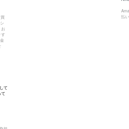
Am
払
お買
シ
。お
りす
の金
せ
して
って
負担