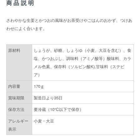
商品説明
さわやかな生姜とかつおの風味がお茶受けやごはんのおかず、つけあ
わせによく合います。
原材料
しょうが、砂糖、しょうゆ（小麦、大豆を含む）、食
塩、かつおぶし、調味料（アミノ酸等）酸味料、カラ
メル色素、保存料（ソルビン酸K),甘味料（ステビ
ア）
内容量
170ｇ
賞味期限
製造日より35日
保存方法
要冷蔵（10℃以下で保存）
アレルギー
小麦・大豆
表示