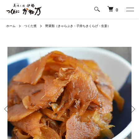
0
ホーム
つくだ煮
野菜類（きゃらぶき・子持ちきくらげ・生姜）