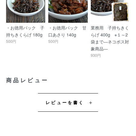
・お徳用パック 子
・お徳用パック 甘
業務用 子持ちきく
持ちきくらげ 180g
口あさり 140g
らげ 400g ※１～2
500円
500円
袋まで―ネコポス対
象商品―
930円
商品レビュー
レビューを書く