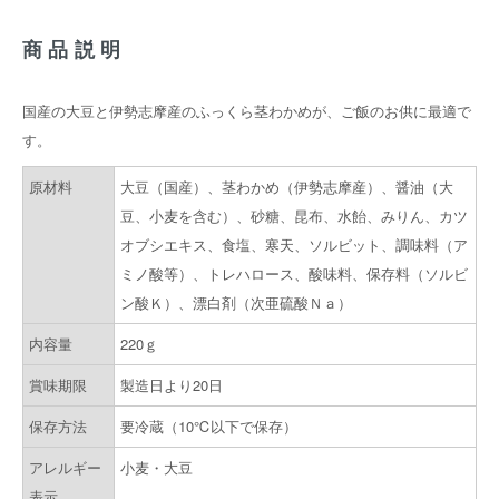
商品説明
国産の大豆と伊勢志摩産のふっくら茎わかめが、ご飯のお供に最適で
す。
原材料
大豆（国産）、茎わかめ（伊勢志摩産）、醤油（大
豆、小麦を含む）、砂糖、昆布、水飴、みりん、カツ
オブシエキス、食塩、寒天、ソルビット、調味料（ア
ミノ酸等）、トレハロース、酸味料、保存料（ソルビ
ン酸Ｋ）、漂白剤（次亜硫酸Ｎａ）
内容量
220ｇ
賞味期限
製造日より20日
保存方法
要冷蔵（10℃以下で保存）
アレルギー
小麦・大豆
表示