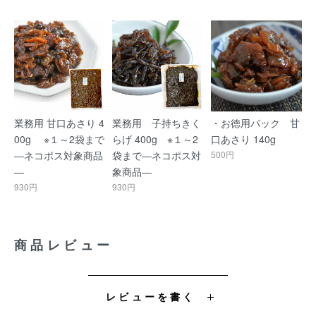
業務用 甘口あさり 4
業務用 子持ちきく
・お徳用パック 甘
00g ※１～2袋まで
らげ 400g ※１～2
口あさり 140g
―ネコポス対象商品
袋まで―ネコポス対
500円
―
象商品―
930円
930円
商品レビュー
レビューを書く