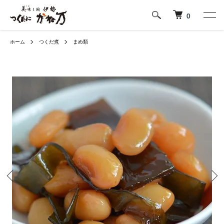
0
ホーム
つくだ煮
まめ類