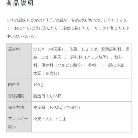
商品説明
しその風味とゴマのﾌﾟﾁﾌﾟﾁ食感が、甘めの味付けのひじきとよく合
う！おにぎりに混ぜ込んだり、冷奴に乗せたり、サラダと和えたり♪
使い道いろいろ！
原材料
ひじき（中国産）、佐藤、しょうゆ、発酵調味料、黒
糖、ごま、寒天 / 調味料（アミノ酸等）、酸味
料、保存料（ソルビン酸K）、香料、（一部に小麦・
大豆・を含む）
内容量
150ｇ
賞味期限
製造日より35日
保存方法
要冷蔵（10℃以下で保存）
アレルギー
小麦・大豆 ・ごま
表示