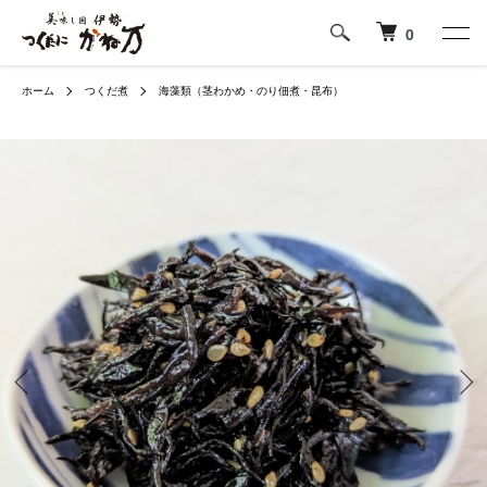
0
ホーム
つくだ煮
海藻類（茎わかめ・のり佃煮・昆布）