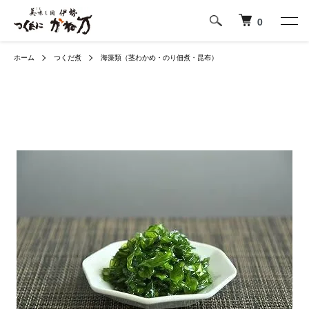
0
ホーム
つくだ煮
海藻類（茎わかめ・のり佃煮・昆布）