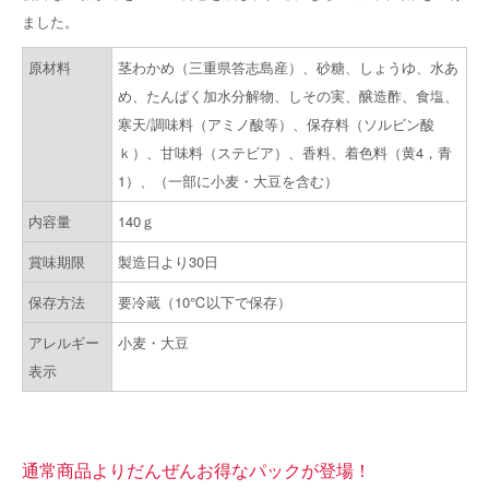
ました。
原材料
茎わかめ（三重県答志島産）、砂糖、しょうゆ、水あ
め、たんぱく加水分解物、しその実、醸造酢、食塩、
寒天/調味料（アミノ酸等）、保存料（ソルビン酸
ｋ）、甘味料（ステビア）、香料、着色料（黄4，青
1）、（一部に小麦・大豆を含む）
内容量
140ｇ
賞味期限
製造日より30日
保存方法
要冷蔵（10℃以下で保存）
アレルギー
小麦・大豆
表示
通常商品よりだんぜんお得なパックが登場！