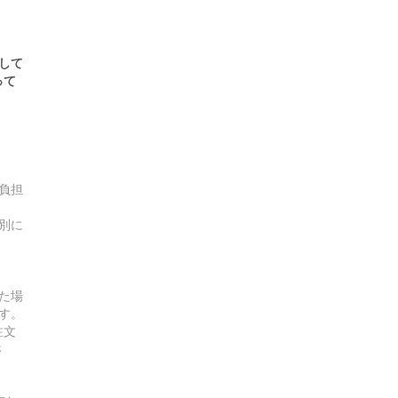
して
って
負担
別に
た場
す。
注文
さ