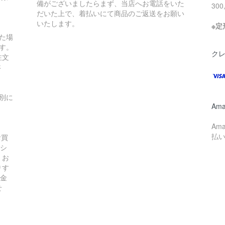
備がございましたらまず、当店へお電話をいた
30
だいた上で、着払いにて商品のご返送をお願い
いたします。
※
た場
す。
ク
注文
さ
別に
Ama
Am
払
お買
シ
。お
りす
の金
せ