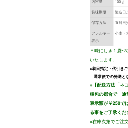
内容量
100ｇ
賞味期限
製造日よ
保存方法
直射日
アレルギー
小麦・
表示
＊味にしき１袋~
いたします。
※着日指定・代引き
通常便での発送とな
※【配送方法「ネ
梱包の都合で「通
表示額が￥250
る事をご了承くだ
※在庫次第でご注