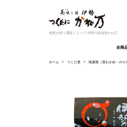
佃煮が揃う通販ショップ 伊勢の国佃煮かね万
全商
ホーム
つくだ煮
海藻類（茎わかめ・のり