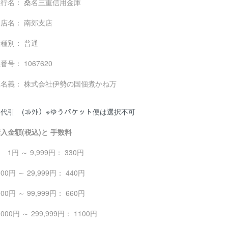
行名： 桑名三重信用金庫
店名： 南郊支店
種別： 普通
番号： 1067620
座名義： 株式会社伊勢の国佃煮かね万
代引 (ｺﾚｸﾄ）※ゆうパケット便は選択不可
入金額(税込)と 手数料
 ～ 9,999円： 330円
000円 ～ 29,999円： 440円
000円 ～ 99,999円： 660円
,000円 ～ 299,999円： 1100円