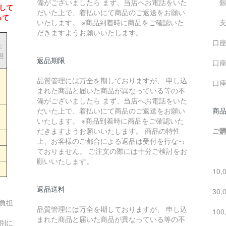
備がございましたら まず、当店へお電話をいた
銀
して
だいた上で、着払いにて商品のご返送をお願い
って
いたします。 ※商品到着時に商品をご確認いた
支
だきますようお願いいたします。
口座
上
担
返品期限
口座
品質管理には万全を期しておりますが、 申し込
口
まれた商品と届いた商品が異なっている等の不
備がございましたら まず、当店へお電話をいた
だいた上で、着払いにて商品のご返送をお願い
商品
いたします。 ※商品到着時に商品をご確認いた
だきますようお願いいたします。 商品の特性
ご購
上、お客様のご都合による返品は受付を行なっ
ておりません。 ご注文の際には十分ご検討をお
1円
願いいたします。
10,
返品送料
30,
負担
品質管理には万全を期しておりますが、 申し込
100
まれた商品と届いた商品が異なっている等の不
別に