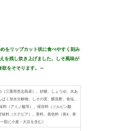
かめをリップカット状に食べやすく刻み
えを残し炊き上げました。しそ風味が
食欲をそそります。～
め（三重県答志島産）、砂糖、しょうゆ、水あ
んぱく加水分解物、しその実、醸造酢、食塩、
調味料（アミノ酸等）、保存料（ソルビン酸
甘味料（ステビア）、香料、着色料（黄4，青
（一部に小麦・大豆を含む）