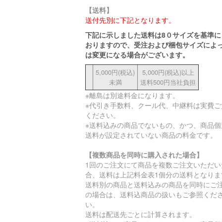
【送料】
送付先別に下記となります。
下記に示しました送料は8０サイズを基準に
おりますので、受注および梱包サイズによ
は変更になる場合がございます。
5,000円(税込)
5,000円(税込)以上
未満
送料500円当社負担
※離島は別途料金になります。
※代引き手数料、クール代、中継料は実費ご
ください。
※送料込みの商品でないもの、かつ、商品個
送料が設定されていない商品の料金です。
【複数商品を同時に購入された場合】
1回のご注文にて商品を複数ご注文いただい
合、送料は上記料金表1個分の送料となりま
送料別の商品と送料込みの商品を同時にご
の場合は、送料込商品の扱いもご参照くだ
い。
送料は配送先ごとに計算されます。