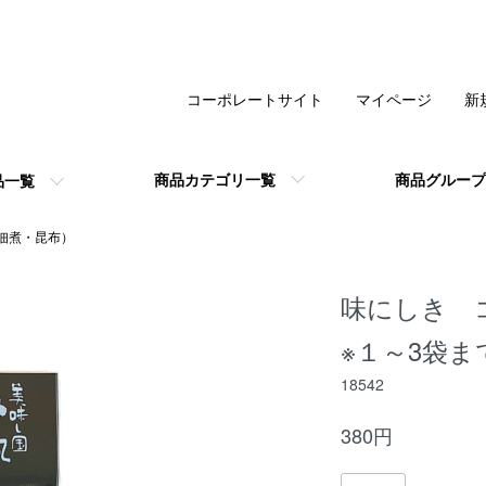
コーポレートサイト
マイページ
新
商品カテゴリ一覧
商品グループ
品一覧
佃煮・昆布）
味にしき 
※１～3袋ま
18542
380円