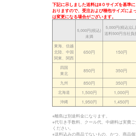
下記に示しました送料は8０サイズを基準に
おりますので、受注および梱包サイズによ
は変更になる場合がございます。
5,000円(税込)以
5,000円(税込)
送料500円当社負
未満
東海、信越
北陸、中国
650円
150円
関東、関西
四国
850円
350円
東北
九州
850円
350円
北海道
1,500円
1,000円
沖縄
1,950円
1,450円
※離島は別途料金になります。
※代引き手数料、クール代、中継料は実費ご
ください。
※送料込みの商品でないもの、かつ、商品個