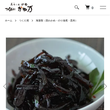
0
ホーム
つくだ煮
海藻類（茎わかめ・のり佃煮・昆布）