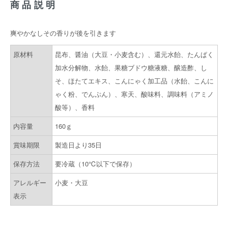
商品説明
爽やかなしその香りが後を引きます
原材料
昆布、醤油（大豆・小麦含む）、還元水飴、たんぱく
加水分解物、水飴、果糖ブドウ糖液糖、醸造酢、し
そ、ほたてエキス、こんにゃく加工品（水飴、こんに
ゃく粉、でんぷん）、寒天、酸味料、調味料（アミノ
酸等）、香料
内容量
160ｇ
賞味期限
製造日より35日
保存方法
要冷蔵（10℃以下で保存）
アレルギー
小麦・大豆
表示