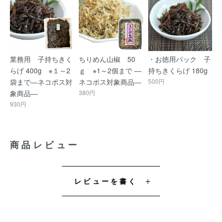
業務用 子持ちきく
ちりめん山椒 50
・お徳用パック 子
らげ 400g ※１～2
ｇ ※1～2個まで ―
持ちきくらげ 180g
袋まで―ネコポス対
ネコポス対象商品―
500円
象商品―
380円
930円
商品レビュー
レビューを書く